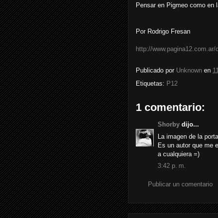
Pensar en Pigmeo como en la
Por Rodrigo Fresan
http://www.pagina12.com.ar/d
Publicado por
Unknown
en
1
Etiquetas:
P12
1 comentario:
Shorby
dijo...
La imagen de la port
Es un autor que me e
a cualquiera =)
3:42 p. m.
Publicar un comentario