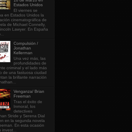
18 de Marzo en
Estados Unidos
El viernes se
na en Estados Unidos la
ación cinematográfica de
vela de Michael Connelly,
incoln Lawyer. En España
...
Compulsión /
Jonathan
Kellerman
Una vez más, las
profundidades de
nte criminal y el lado más
o de una fastuosa ciudad
tan la brillante narración
nathan...
Venganza/ Brian
Freeman
Tras el éxito de
Inmoral, los
detectives
han Stride y Serena Dial
en en la segunda novela
eeman. En esta ocasión
 invest...