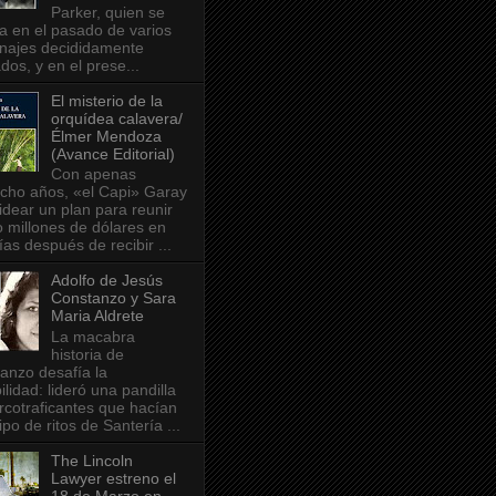
Parker, quien se
na en el pasado de varios
najes decididamente
dos, y en el prese...
El misterio de la
orquídea calavera/
Élmer Mendoza
(Avance Editorial)
Con apenas
ocho años, «el Capi» Garay
idear un plan para reunir
o millones de dólares en
ías después de recibir ...
Adolfo de Jesús
Constanzo y Sara
Maria Aldrete
La macabra
historia de
anzo desafía la
ilidad: lideró una pandilla
rcotraficantes que hacían
ipo de ritos de Santería ...
The Lincoln
Lawyer estreno el