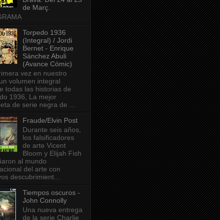
de Març.
GRAMA
Torpedo 1936
(Integral) / Jordi
Bernet - Enrique
Sánchez Abuli
(Avance Cómic)
rimera vez en nuestro
 un volumen integral
e todas las historias de
do 1936, La mejor
ieta de serie negra de ...
Fraude/Elvin Post
Durante seis años,
los falsificadores
de arte Vicent
Bloom y Elijah Fish
aron al mundo
acional del arte con
os descubrimient...
Tiempos oscuros -
John Connolly
Una nueva entrega
de la serie Charlie