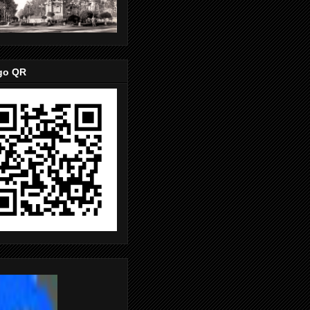
go QR