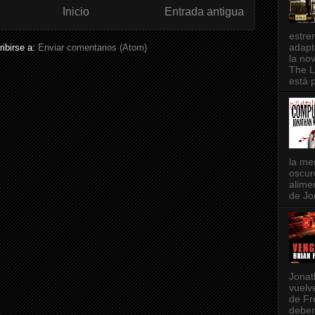
Inicio
Entrada antigua
estre
adapt
ibirse a:
Enviar comentarios (Atom)
la no
The L
está p
la me
oscur
alimen
de Jo
Jonat
vuelv
de Fr
deben