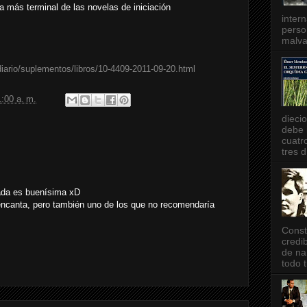
 más terminal de las novelas de iniciación
inter
perso
malva
iario/suplementos/libros/10-4409-2011-09-20.html
1:00 a. m.
dieci
debe 
cuatr
tres d
ada es buenísima xD
ncanta, pero también uno de los que no recomendaría
Const
credib
de na
todo t