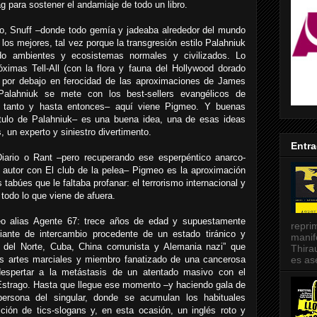
g para sostener el andamiaje de todo un libro.
ulo, Snuff –donde todo gemía y jadeaba alrededor del mundo
los mejores, tal vez porque la transgresión estilo Palahniuk
do ambientes y ecosistemas normales y civilizados. Lo
imas Tell-All (con la flora y fauna del Hollywood dorado
por debajo en ferocidad de las aproximaciones de James
alahniuk se mete con los best-sellers evangélicos de
s tanto y hasta entonces– aquí viene Pigmeo. Y buenas
ítulo de Palahniuk– es una buena idea, una de esas ideas
 un experto y siniestro divertimento.
Entr
Diario o Rant –pero recuperando ese esperpéntico anarco-
l autor con El club de la pelea– Pigmeo es la aproximación
tabúes que le faltaba profanar: el terrorismo internacional y
todo lo que viene de afuera.
eo alias Agente 67: trece años de edad y supuestamente
repri
diante de intercambio procedente de un estado tiránico y
manif
ea del Norte, Cuba, China comunista y Alemania nazi” que
Thira
s artes marciales y miembro fanatizado de una cancerosa
es as
despertar a la metástasis de un atentado masivo con el
strago. Hasta que llegue ese momento –y haciendo gala de
persona del singular, donde se acumulan los habituales
ición de tics-slogans y, en esta ocasión, un inglés roto y