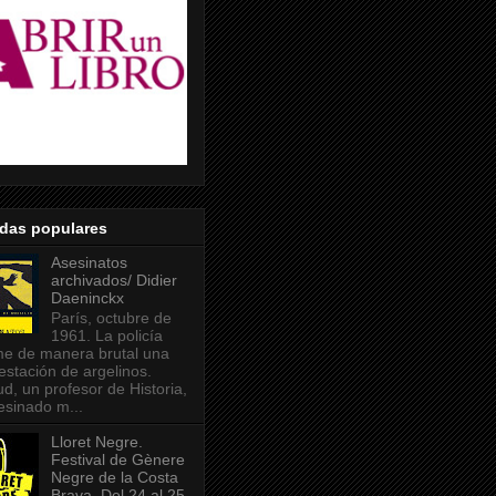
adas populares
Asesinatos
archivados/ Didier
Daeninckx
París, octubre de
1961. La policía
me de manera brutal una
estación de argelinos.
ud, un profesor de Historia,
esinado m...
Lloret Negre.
Festival de Gènere
Negre de la Costa
Brava. Del 24 al 25