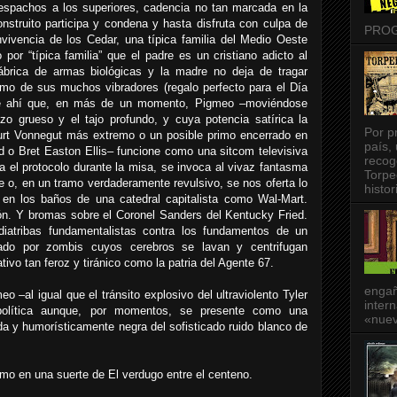
spachos a los superiores, cadencia no tan marcada en la
nstruito participa y condena y hasta disfruta con culpa de
PRO
nvivencia de los Cedar, una típica familia del Medio Oeste
por “típica familia” que el padre es un cristiano adicto al
ábrica de armas biológicas y la madre no deja de tragar
ritmo de sus muchos vibradores (regalo perfecto para el Día
De ahí que, en más de un momento, Pigmeo –moviéndose
azo grueso y el tajo profundo, y cuya potencia satírica la
Por p
urt Vonnegut más extremo o un posible primo encerrado en
país,
nd o Bret Easton Ellis– funcione como una sitcom televisiva
recog
a el protocolo durante la misa, se invoca al vivaz fantasma
Torpe
e o, en un tramo verdaderamente revulsivo, se nos oferta lo
histor
 en los baños de una catedral capitalista como Wal-Mart.
n. Y bromas sobre el Coronel Sanders del Kentucky Fried.
iatribas fundamentalistas contra los fundamentos de un
ado por zombis cuyos cerebros se lavan y centrifugan
ivo tan feroz y tiránico como la patria del Agente 67.
engañ
o –al igual que el tránsito explosivo del ultraviolento Tyler
intern
olítica aunque, por momentos, se presente como una
«nuev
da y humorísticamente negra del sofisticado ruido blanco de
mo en una suerte de El verdugo entre el centeno.