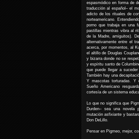
espasmódico en forma de de
traducción al español– el mo
adicto de los rituales de co
norteamericano. Entendiendo 
porno que trabaja en una f
pastillas mientras vibra al 
de la Madre, amiguitos). 
alternativamente entre el tr
acerca, por momentos, al K
el altillo de Douglas Coupla
y bizarra donde no se respet
y espíritu santo de Columbin
que puede llegar a suceder
También hay una decapitació
Y mascotas torturadas. Y d
Sueño Americano resguard
cortesía de un sistema educat
Lo que no significa que Pigme
Durden– sea una novela p
mutación asfixiante y bastar
Don DeLillo.
Pensar en Pigmeo, mejor, co