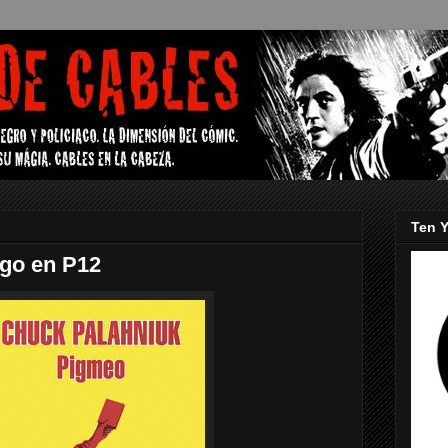
Ten Y
go en P12