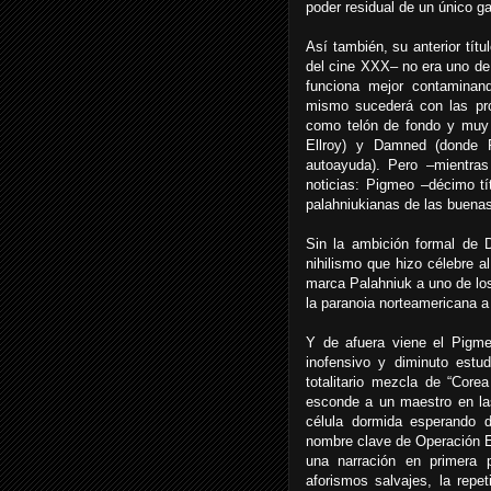
poder residual de un único ga
Así también, su anterior tít
del cine XXX– no era uno de 
funciona mejor contaminan
mismo sucederá con las próx
como telón de fondo y muy 
Ellroy) y Damned (donde P
autoayuda). Pero –mientra
noticias: Pigmeo –décimo t
palahniukianas de las buenas,
Sin la ambición formal de 
nihilismo que hizo célebre a
marca Palahniuk a uno de los 
la paranoia norteamericana a 
Y de afuera viene el Pigm
inofensivo y diminuto estu
totalitario mezcla de “Cor
esconde a un maestro en la
célula dormida esperando 
nombre clave de Operación E
una narración en primera 
aforismos salvajes, la repet